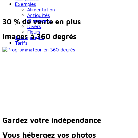
Exemples
Alimentation
Antiquités
30 % de vente en plus
Chaussures
Divers
Fleurs
Images à 360 degrés
Témoignages
Tarifs
Gardez votre indépendance
Vous hébergez vos photos