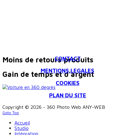
CONTACT
Moins de retours produits
MENTIONS LEGALES
Gain de temps et d'argent
COOKIES
PLAN DU SITE
Copyright © 2026 - 360 Photo Web ANY-WEB
Goto Top
Accueil
Studio
Intégration